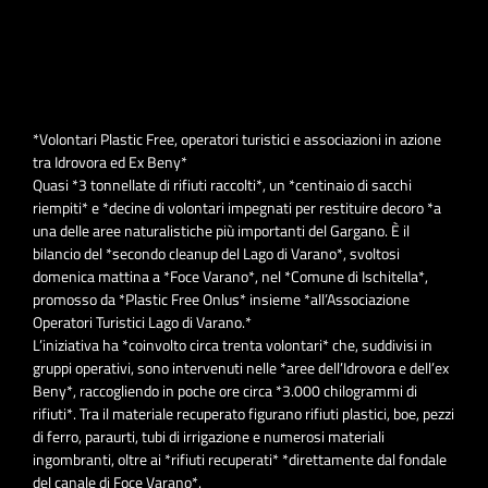
*Volontari Plastic Free, operatori turistici e associazioni in azione
tra Idrovora ed Ex Beny*
Quasi *3 tonnellate di rifiuti raccolti*, un *centinaio di sacchi
riempiti* e *decine di volontari impegnati per restituire decoro *a
una delle aree naturalistiche più importanti del Gargano. È il
bilancio del *secondo cleanup del Lago di Varano*, svoltosi
domenica mattina a *Foce Varano*, nel *Comune di Ischitella*,
promosso da *Plastic Free Onlus* insieme *all’Associazione
Operatori Turistici Lago di Varano.*
L’iniziativa ha *coinvolto circa trenta volontari* che, suddivisi in
gruppi operativi, sono intervenuti nelle *aree dell’Idrovora e dell’ex
Beny*, raccogliendo in poche ore circa *3.000 chilogrammi di
rifiuti*. Tra il materiale recuperato figurano rifiuti plastici, boe, pezzi
di ferro, paraurti, tubi di irrigazione e numerosi materiali
ingombranti, oltre ai *rifiuti recuperati* *direttamente dal fondale
del canale di Foce Varano*.