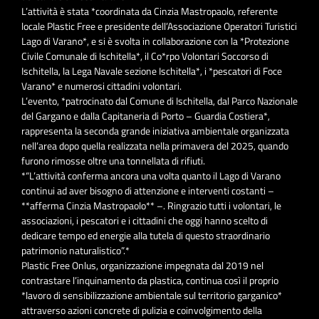
L’attività è stata *coordinata da Cinzia Mastropaolo, referente
locale Plastic Free e presidente dell’Associazione Operatori Turistici
Lago di Varano*, e si è svolta in collaborazione con la *Protezione
Civile Comunale di Ischitella*, il Co*rpo Volontari Soccorso di
Ischitella, la Lega Navale sezione Ischitella*, i *pescatori di Foce
Varano* e numerosi cittadini volontari.
L’evento, *patrocinato dal Comune di Ischitella, dal Parco Nazionale
del Gargano e dalla Capitaneria di Porto – Guardia Costiera*,
rappresenta la seconda grande iniziativa ambientale organizzata
nell’area dopo quella realizzata nella primavera del 2025, quando
furono rimosse oltre una tonnellata di rifiuti.
*“L’attività conferma ancora una volta quanto il Lago di Varano
continui ad aver bisogno di attenzione e interventi costanti –
**afferma Cinzia Mastropaolo** –. Ringrazio tutti i volontari, le
associazioni, i pescatori e i cittadini che oggi hanno scelto di
dedicare tempo ed energie alla tutela di questo straordinario
patrimonio naturalistico”.*
Plastic Free Onlus, organizzazione impegnata dal 2019 nel
contrastare l’inquinamento da plastica, continua così il proprio
*lavoro di sensibilizzazione ambientale sul territorio garganico*
attraverso azioni concrete di pulizia e coinvolgimento della