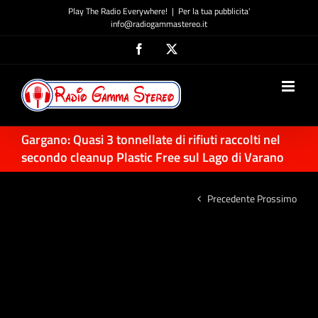
Salta
Play The Radio Everywhere!
|
Per la tua pubblicita'
al
info@radiogammastereo.it
contenuto
Facebook
X
Gargano: Quasi 3 tonnellate di rifiuti raccolti nel
secondo cleanup Plastic Free sul Lago di Varano
Precedente
Prossimo