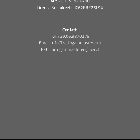
Aut S.C.F. n. 2060/18
Licenza Soundreef: LIC62EBE25L9U
Contatti
Tel:
+39.06.9370276
Email:
info@radiogammastereo.it
PEC:
radiogammastereo@pec.it