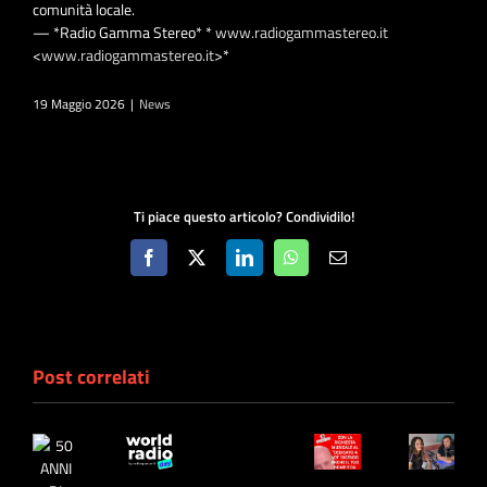
comunità locale.
— *Radio Gamma Stereo* *
www.radiogammastereo.it
<
www.radiogammastereo.it
>*
19 Maggio 2026
|
News
Ti piace questo articolo? Condividilo!
Facebook
X
LinkedIn
WhatsApp
Email
L’Intelligenza
Artificiale
arriva
Post correlati
su
Radio
Gamma
Stereo
con
WORLD
“Pillole